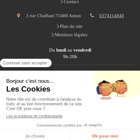
Contact
3 rue Chaffaut
71400
Autun
0374114840
Plan du site
Mentions légales
Du
lundi
au
vendredi
9h-20h
Le
samedi
10h-20h
Création et référencement du site par Simplébo
Site partenaire de
Medoucine